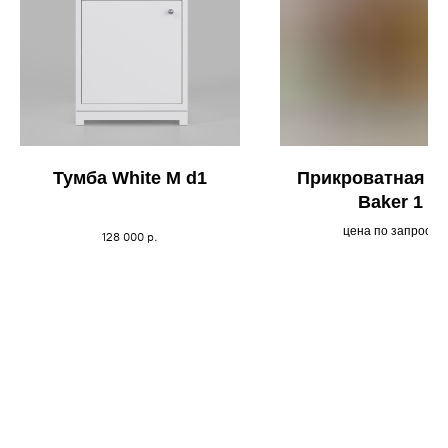
Тумба White M d1
Прикроватная т
Baker 1
цена по запросу
128 000
р.
Your Company