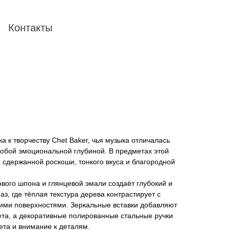
Контакты
а к творчеству Chet Baker, чья музыка отличалась
собой эмоциональной глубиной. В предметах этой
а сдержанной роскоши, тонкого вкуса и благородной
вого шпона и глянцевой эмали создаёт глубокий и
з, где тёплая текстура дерева контрастирует с
ми поверхностями. Зеркальные вставки добавляют
вета, а декоративные полированные стальные ручки
ета и внимание к деталям.